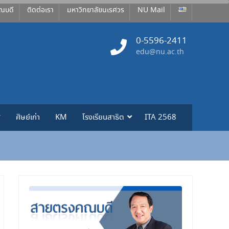
ณบดี
ติดต่อเรา
มหาวิทยาลัยนเรศวร
NU Mail
0-5596-2411
edu@nu.ac.th
ศ
ศิษย์เก่า
KM
โรงเรียนสาธิต
ITA 2568