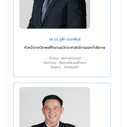
รศ.ดร.ภูฟ้า เสวกพันธ์
หัวหน้าภาควิชาพลศึกษาและวิทยาศาสตร์การออกกำลังกาย
ตำแหน่ง :รองศาสตราจารย์
ห้องทำงาน : ห้องภาควิชาพลศึกษาฯ
โทรศัพท์ : 055962407