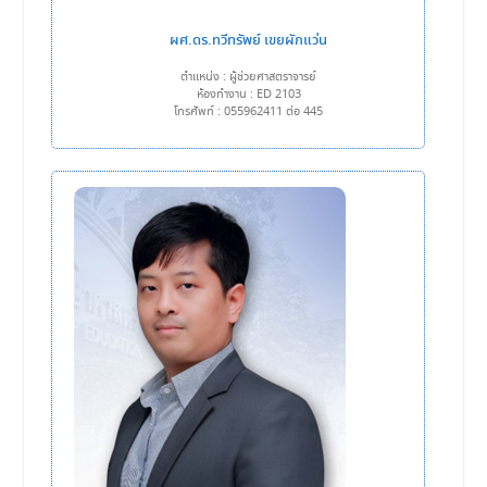
ผศ.ดร.ทวีทรัพย์ เขยผักแว่น
ตำแหน่ง : ผู้ช่วยศาสตราจารย์
ห้องทำงาน : ED 2103
โทรศัพท์ : 055962411 ต่อ 445