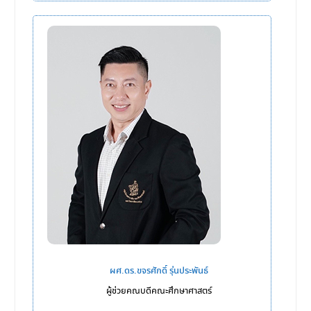
ผศ.ดร.ขจรศักดิ์ รุ่นประพันธ์
ผู้ช่วยคณบดีคณะศึกษาศาสตร์