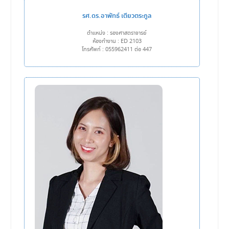
รศ.ดร.อาพัทธ์ เตียวตระกูล
ตำแหน่ง : รองศาสตราจารย์
ห้องทำงาน : ED 2103
โทรศัพท์ : 055962411 ต่อ 447