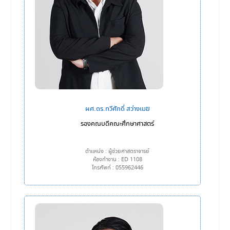
ผศ.ดร.ทวีศักดิ์ สว่างเมฆ
รองคณบดีคณะศึกษาศาสตร์
ตำแหน่ง : ผู้ช่วยศาสตราจารย์
ห้องทำงาน : ED 1108
โทรศัพท์ : 055962446