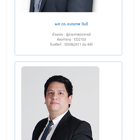
ผศ.ดร.อมรเทพ วันดี
ตำแหน่ง : ผู้ช่วยศาสตราจารย์
ห้องทำงาน : ED2103
โทรศัพท์ : 055962411 ต่อ 445