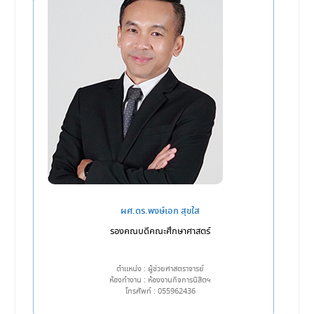
ผศ.ดร.พงษ์เอก สุขใส
รองคณบดีคณะศึกษาศาสตร์
ตำแหน่ง : ผู้ช่วยศาสตราจารย์
ห้องทำงาน : ห้องงานกิจการนิสิตฯ
โทรศัพท์ : 055962436