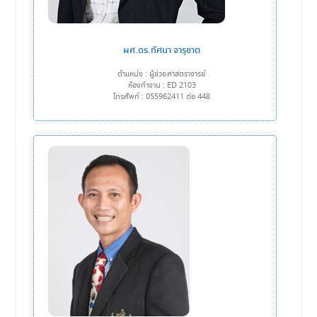
ผศ.ดร.ทัศนา จารุชาต
ตำแหน่ง : ผู้ช่วยศาสตราจารย์
ห้องทำงาน : ED 2103
โทรศัพท์ : 055962411 ต่อ 448