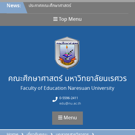
Skip
News:
ประกาศคณะศึกษาศาสตร์
to
มหาวิทยาลัยนเรศวร เรื่อง หลัก
content
เกณฑ์การให้ทุนอุดหนุนการวิจัย
Top Menu
จากงบประมาณรายได้ คณะ
สำหรับคณาจารย์ ประกาศ ณ
วันที่ 27 กรกฎาคม 2569 และ
ขอยกเลิกประกาศฉบับลงวันที่
26 เมษายน 2565
ขอแสดงความยินดี
ขอแสดงความยินดี
ขอแสดงความยินดี
เปิดรับข้อเสนอโครงการวิจัยงบ
คณะศึกษาศาสตร์ มหาวิทยาลัยนเรศวร
ประมาณรายได้คณะศึกษา
Faculty of Education Naresuan University
ศาสตร์ ประจำปีงบประมาณ
2570
0-5596-2411
edu@nu.ac.th
Menu
Home
เกี่ยวกับคณะ
บุคลากรสายวิชาการ