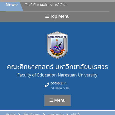
Skip
News:
เปิดรับข้อเสนอโครงการวิจัยงบ
to
ประมาณรายได้คณะศึกษา
content
ศาสตร์ ประจำปีงบประมาณ
Top Menu
2570
ประกาศคณะศึกษาศาสตร์
มหาวิทยาลัยนเรศวร เรื่อง หลัก
เกณฑ์การให้ทุนอุดหนุนการวิจัย
จากงบประมาณรายได้ คณะ
สำหรับคณาจารย์ ประกาศ ณ
วันที่ 27 กรกฎาคม 2569 และ
ขอยกเลิกประกาศฉบับลงวันที่
26 เมษายน 2565
คณะศึกษาศาสตร์ มหาวิทยาลัยนเรศวร
ขอแสดงความยินดี
Faculty of Education Naresuan University
ขอแสดงความยินดี
ขอแสดงความยินดี
0-5596-2411
edu@nu.ac.th
Menu
แผนที่
Home
เกี่ยวกับคณะ
แนะนำคณะ