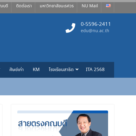
ณบดี
ติดต่อเรา
มหาวิทยาลัยนเรศวร
NU Mail
0-5596-2411
edu@nu.ac.th
ศ
ศิษย์เก่า
KM
โรงเรียนสาธิต
ITA 2568