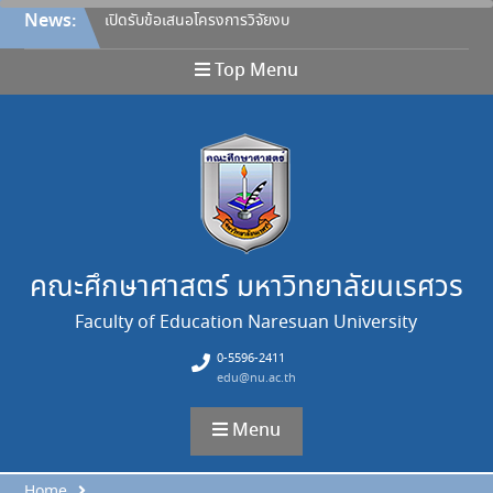
Skip
News:
เปิดรับข้อเสนอโครงการวิจัยงบ
to
ประมาณรายได้คณะศึกษา
content
ศาสตร์ ประจำปีงบประมาณ
Top Menu
2570
ประกาศคณะศึกษาศาสตร์
มหาวิทยาลัยนเรศวร เรื่อง หลัก
เกณฑ์การให้ทุนอุดหนุนการวิจัย
จากงบประมาณรายได้ คณะ
สำหรับคณาจารย์ ประกาศ ณ
วันที่ 27 กรกฎาคม 2569 และ
ขอยกเลิกประกาศฉบับลงวันที่
26 เมษายน 2565
คณะศึกษาศาสตร์ มหาวิทยาลัยนเรศวร
ขอแสดงความยินดี
Faculty of Education Naresuan University
ขอแสดงความยินดี
ขอแสดงความยินดี
0-5596-2411
edu@nu.ac.th
Menu
Home