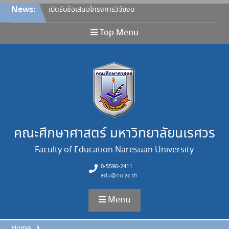
Skip
News:
เปิดรับข้อเสนอโครงการวิจัยงบ
to
ประมาณรายได้คณะศึกษา
content
ศาสตร์ ประจำปีงบประมาณ
Top Menu
2570
ประกาศคณะศึกษาศาสตร์
มหาวิทยาลัยนเรศวร เรื่อง หลัก
เกณฑ์การให้ทุนอุดหนุนการวิจัย
จากงบประมาณรายได้ คณะ
สำหรับคณาจารย์ ประกาศ ณ
วันที่ 27 กรกฎาคม 2569 และ
ขอยกเลิกประกาศฉบับลงวันที่
26 เมษายน 2565
คณะศึกษาศาสตร์ มหาวิทยาลัยนเรศวร
ขอแสดงความยินดี
Faculty of Education Naresuan University
ขอแสดงความยินดี
ขอแสดงความยินดี
0-5596-2411
edu@nu.ac.th
Menu
Home