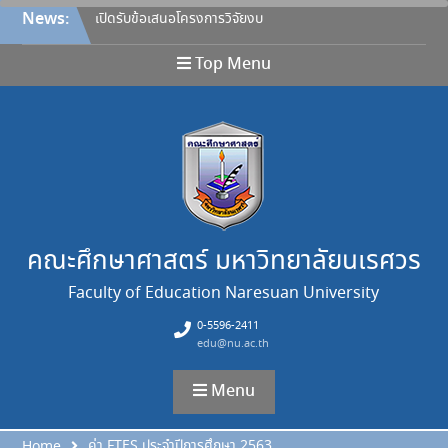
Skip
News:
เปิดรับข้อเสนอโครงการวิจัยงบ
to
ประมาณรายได้คณะศึกษา
content
ศาสตร์ ประจำปีงบประมาณ
Top Menu
2570
ประกาศคณะศึกษาศาสตร์
มหาวิทยาลัยนเรศวร เรื่อง หลัก
เกณฑ์การให้ทุนอุดหนุนการวิจัย
จากงบประมาณรายได้ คณะ
สำหรับคณาจารย์ ประกาศ ณ
วันที่ 27 กรกฎาคม 2569 และ
ขอยกเลิกประกาศฉบับลงวันที่
26 เมษายน 2565
คณะศึกษาศาสตร์ มหาวิทยาลัยนเรศวร
ขอแสดงความยินดี
Faculty of Education Naresuan University
ขอแสดงความยินดี
ขอแสดงความยินดี
0-5596-2411
edu@nu.ac.th
Menu
ค่า FTES ประจำปีการศึกษา 2563
Home