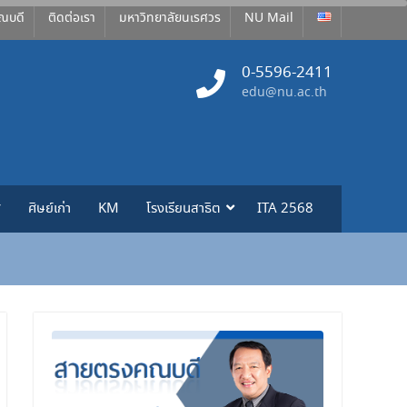
ณบดี
ติดต่อเรา
มหาวิทยาลัยนเรศวร
NU Mail
0-5596-2411
edu@nu.ac.th
ศ
ศิษย์เก่า
KM
โรงเรียนสาธิต
ITA 2568