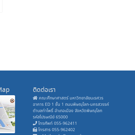
 Map
ติดต่อเรา
คณะศึกษาศาสตร์ มหาวิทยาลัยนเรศวร
อาคาร ED 1 ชั้น 1 ถนนพิษณุโลก-นครสวรรค์
ตำบลท่าโพธิ์ อำเภอเมือง จังหวัดพิษณุโลก
รหัสไปรษณีย์ 65000
โทรศัพท์ 055-962411
โทรสาร 055-962402