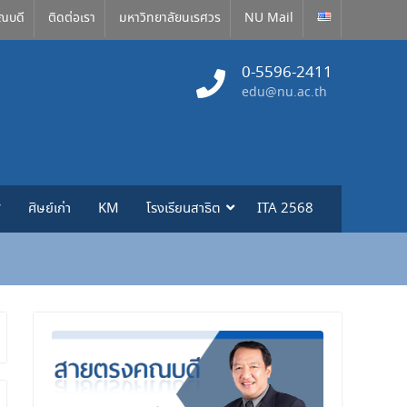
ณบดี
ติดต่อเรา
มหาวิทยาลัยนเรศวร
NU Mail
0-5596-2411
edu@nu.ac.th
ศ
ศิษย์เก่า
KM
โรงเรียนสาธิต
ITA 2568