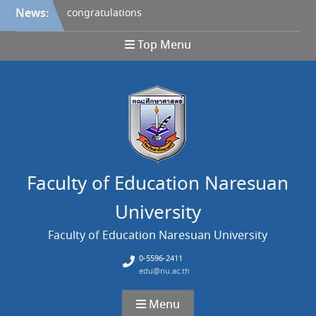
Skip
News:
congratulations
to
บันทึกข้อตกลงความร่วมมือ
content
ทางวิชาการ (MOU) ระหว่าง
Top Menu
คณะศึกษาศาสตร์ และคณะ
วิทยาศาสตร์ มหาวิทยาลัย
นเรศวร
course brochure
ประวัติศาสตราจารย์เกียรติคุณ
ดร. พนัส หันนาคินทร์
congratulations
Faculty of Education Naresuan
University
Faculty of Education Naresuan University
0-5596-2411
edu@nu.ac.th
Menu